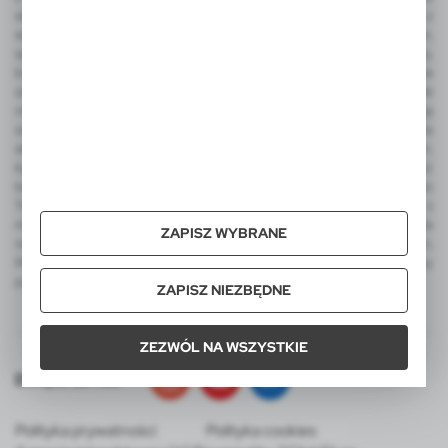
wielofunkcyjne, latarka COB, miara, ołówek stolarski, metalowy brelok z
wygrawerowanym logo, frisbee, dmuchana piłka plażowa z nadrukiem,
sportowe gadżety kibica, koc piknikowy, termosy, kubek termiczny,
butelka sportowa, torba termoizolacyjna i torba na zakupy, worek ze
sznurkiem do kolorowania, zestaw świąteczny, ekologiczne upominki
reklamowe, skrzynka do wina. Wśród produktów luksusowych na uwagę
zasługują ekskluzywne artykuły reklamowe EXCLUSIVE Collection, a dla
aktywnych produkty promocyjne AIR GIFTS outdoor pro-motion m.in.
kubki termiczne, kubek podróżny, lampka LED. Integralną część
katalogu VOYAGER stanowią także reklamowe pluszaki FOFCIO Promo
Toys - pluszowe breloki, pluszowe misie reklamowe z koszulkami z
możliwością nadruku. W ofercie VOYAGER znajdą Państwo także
ZAPISZ WYBRANE
notatniki MOLESKINE z logo, kalendarze MOLESKINE z nadrukiem,
MOLESKINE Cahier Journals, Smart Writing Set oraz zestawy
podarunkowe tej legendarnej marki.
ZAPISZ NIEZBĘDNE
ZEZWÓL NA WSZYSTKIE
Dołącz do nas
Polityka prywatności
Polityka cookies