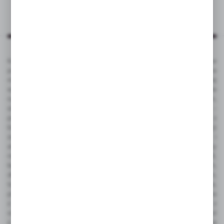
Katalog VOYAGER to kompleksowa oferta kilku tysięcy produktów
promocyjnych ze znakowaniem. To popularne gadżety reklamowe na
masowe promocje, jak i luksusowe artykuły reklamowe dla bardziej
wymagających klientów. Produkty promocyjne VOYAGER doskonale
nadają się pod nadruk reklamowy - tampodruk, grawerowanie laserem,
sitodruk, termo transfer, tłoczenie, sublimacja, full color UV, doming -
pełna personalizacja. Gadżety reklamowe VOYAGER dostępne są z
bieżących stanów magazynowych w Polsce, dzięki czemu czas realizacji
zamówienia jest bardzo krótki. Ze względu na funkcjonalność i
atrakcyjną cenę do najbardziej popularnych należą takie produkty
reklamowe jak: gadżety elektroniczne, power bank, pamięć USB,
ładowarka bezprzewodowa, zegarek wielofunkcyjny, smart watch,
długopisy metalowe z grawerem, długopisy plastikowe z nadrukiem,
touch peny, notesy korkowe z logo, antystresy, gadżety podróżne,
piersiówka z grawerem, torba bawełniana, czapka, teczka konferencyjna
z nadrukiem lub grawerem, wizytownik, etui na karty kredytowe z
ochroną RFID, torba podróżne i sportowa, plecaki, odwracalny parasol
z nadrukiem, parasol automatyczny, parasol manualny, narzędzia