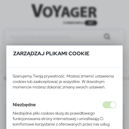
ZARZĄDZAJ PLIKAMI COOKIE
Szanujemy Twoją prywatność. Możesz zmienić ustawienia
Katalog
WSZYSTKIE PRODUKTY
ELEKTRONIKA
akcesoria do elektroni
cookies lub zaakceptować je wszystkie. W dowolnym
momencie możesz dokonać zmiany swoich ustawień.
Niezbędne
akcesoria do elektroniki
(9)
Niezbędne pliki cookies służą do prawidłowego
funkcjonowania strony internetowej i umożliwiają Ci
Filtruj
domyślnie
komfortowe korzystanie z oferowanych przez nas usług.