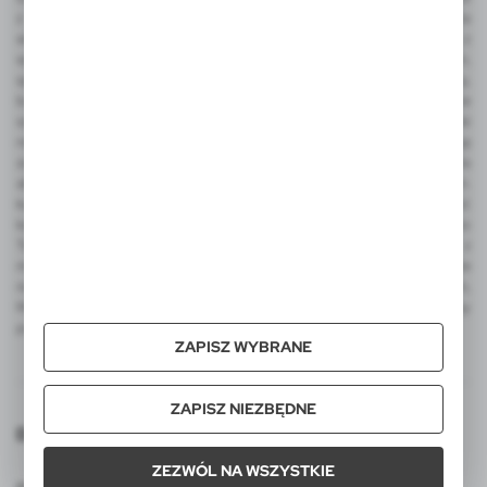
z nadrukiem, parasol automatyczny, parasol manualny, narzędzia
wielofunkcyjne, latarka COB, miara, ołówek stolarski, metalowy brelok z
wygrawerowanym logo, frisbee, dmuchana piłka plażowa z nadrukiem,
sportowe gadżety kibica, koc piknikowy, termosy, kubek termiczny,
butelka sportowa, torba termoizolacyjna i torba na zakupy, worek ze
sznurkiem do kolorowania, zestaw świąteczny, ekologiczne upominki
reklamowe, skrzynka do wina. Wśród produktów luksusowych na uwagę
zasługują ekskluzywne artykuły reklamowe EXCLUSIVE Collection, a dla
aktywnych produkty promocyjne AIR GIFTS outdoor pro-motion m.in.
kubki termiczne, kubek podróżny, lampka LED. Integralną część
katalogu VOYAGER stanowią także reklamowe pluszaki FOFCIO Promo
Toys - pluszowe breloki, pluszowe misie reklamowe z koszulkami z
możliwością nadruku. W ofercie VOYAGER znajdą Państwo także
notatniki MOLESKINE z logo, kalendarze MOLESKINE z nadrukiem,
MOLESKINE Cahier Journals, Smart Writing Set oraz zestawy
podarunkowe tej legendarnej marki.
ZAPISZ WYBRANE
ZAPISZ NIEZBĘDNE
Dołącz do nas
ZEZWÓL NA WSZYSTKIE