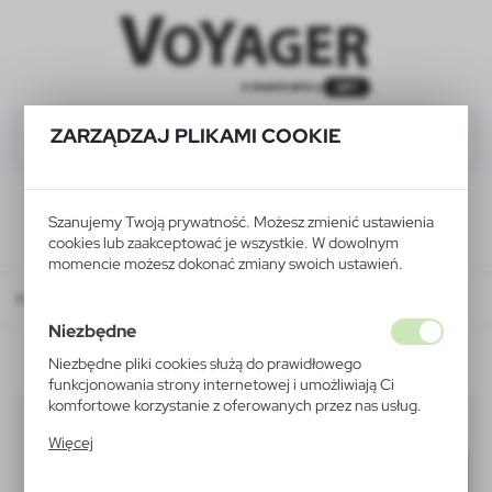
ZARZĄDZAJ PLIKAMI COOKIE
Szanujemy Twoją prywatność. Możesz zmienić ustawienia
cookies lub zaakceptować je wszystkie. W dowolnym
momencie możesz dokonać zmiany swoich ustawień.
Katalog
WSZYSTKIE PRODUKTY
BRELOKI
breloki odblaskowe
Niezbędne
Niezbędne pliki cookies służą do prawidłowego
funkcjonowania strony internetowej i umożliwiają Ci
komfortowe korzystanie z oferowanych przez nas usług.
breloki odblaskowe
(2)
Pliki cookies odpowiadają na podejmowane przez Ciebie
Więcej
działania w celu m.in. dostosowania Twoich ustawień
Filtruj
domyślnie
preferencji prywatności, logowania czy wypełniania