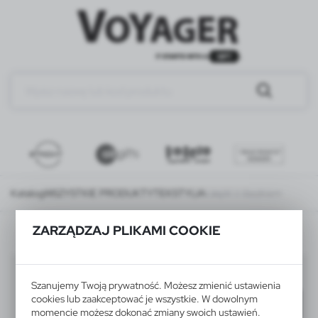
Katalog
WSZYSTKIE PRODUKTY
TEKSTYLIA
czapki z daszkiem
ZARZĄDZAJ PLIKAMI COOKIE
czapki z daszkiem
(28)
Szanujemy Twoją prywatność. Możesz zmienić ustawienia
cookies lub zaakceptować je wszystkie. W dowolnym
Filtruj
domyślnie
momencie możesz dokonać zmiany swoich ustawień.