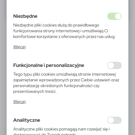
40
60
80
Niezbędne
Niezbędne pliki cookies służą do prawidłowego
funkcjonowania strony internetowej i umożliwiają Ci
komfortowe korzystanie z oferowanych przez nas usług.
Pliki cookies odpowiadają na podejmowane przez Ciebie
Więcej
działania w celu m.in. dostosowania Twoich ustawień
preferencji prywatności, logowania czy wypełniania
formularzy. Dzięki plikom cookies strona, z której
Funkcjonalne i personalizacyjne
korzystasz, może działać bez zakłóceń.
Tego typu pliki cookies umożliwiają stronie internetowej
V1398
V7053
zapamiętanie wprowadzonych przez Ciebie ustawień oraz
Czapka z daszkiem | Esson
Daszek przeciwsłoneczny |
personalizację określonych funkcjonalności czy
Angelos
15,44
zł
prezentowanych treści.
8,40
zł
|
10 273
0
Dzięki tym plikom cookies możemy zapewnić Ci większy
|
6 610
0
Więcej
komfort korzystania z funkcjonalności naszej strony
poprzez dopasowanie jej do Twoich indywidualnych
preferencji. Wyrażenie zgody na funkcjonalne i
Analityczne
personalizacyjne pliki cookies gwarantuje dostępność
większej ilości funkcji na stronie.
Analityczne pliki cookies pomagają nam rozwijać się i
dostosowywać do Twoich potrzeb.