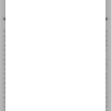
Katalog VOYAGER to kompleksowa oferta kilku tysięcy produktów
promocyjnych ze znakowaniem. To popularne gadżety reklamowe na
masowe promocje, jak i luksusowe artykuły reklamowe dla bardziej
wymagających klientów. Produkty promocyjne VOYAGER doskonale
nadają się pod nadruk reklamowy - tampodruk, grawerowanie laserem,
sitodruk, termo transfer, tłoczenie, sublimacja, full color UV, doming -
pełna personalizacja. Gadżety reklamowe VOYAGER dostępne są z
bieżących stanów magazynowych w Polsce, dzięki czemu czas realizacji
zamówienia jest bardzo krótki. Ze względu na funkcjonalność i
atrakcyjną cenę do najbardziej popularnych należą takie produkty
reklamowe jak: gadżety elektroniczne, power bank, pamięć USB,
ładowarka bezprzewodowa, zegarek wielofunkcyjny, smart watch,
długopisy metalowe z grawerem, długopisy plastikowe z nadrukiem,
touch peny, notesy korkowe z logo, antystresy, gadżety podróżne,
piersiówka z grawerem, torba bawełniana, czapka, teczka konferencyjna
z nadrukiem lub grawerem, wizytownik, etui na karty kredytowe z
ochroną RFID, torba podróżne i sportowa, plecaki, odwracalny parasol