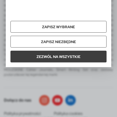
z nadrukiem, parasol automatyczny, parasol manualny, narzędzia
wielofunkcyjne, latarka COB, miara, ołówek stolarski, metalowy brelok z
wygrawerowanym logo, frisbee, dmuchana piłka plażowa z nadrukiem,
sportowe gadżety kibica, koc piknikowy, termosy, kubek termiczny,
butelka sportowa, torba termoizolacyjna i torba na zakupy, worek ze
sznurkiem do kolorowania, zestaw świąteczny, ekologiczne upominki
ZAPISZ WYBRANE
reklamowe, skrzynka do wina. Wśród produktów luksusowych na uwagę
zasługują ekskluzywne artykuły reklamowe EXCLUSIVE Collection, a dla
aktywnych produkty promocyjne AIR GIFTS outdoor pro-motion m.in.
ZAPISZ NIEZBĘDNE
kubki termiczne, kubek podróżny, lampka LED. Integralną część
katalogu VOYAGER stanowią także reklamowe pluszaki FOFCIO Promo
Toys - pluszowe breloki, pluszowe misie reklamowe z koszulkami z
ZEZWÓL NA WSZYSTKIE
możliwością nadruku. W ofercie VOYAGER znajdą Państwo także
notatniki MOLESKINE z logo, kalendarze MOLESKINE z nadrukiem,
MOLESKINE Cahier Journals, Smart Writing Set oraz zestawy
podarunkowe tej legendarnej marki.
Dołącz do nas
Polityka prywatności
Polityka cookies