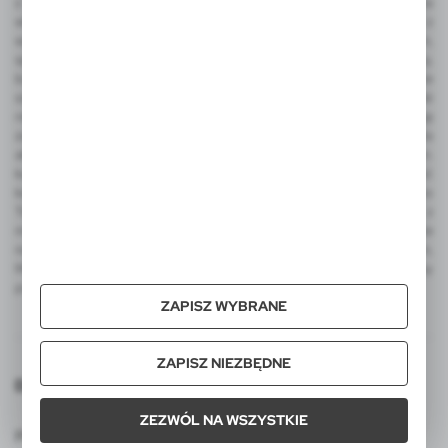
z nadrukiem, parasol automatyczny, parasol manualny, narzędzia
wielofunkcyjne, latarka COB, miara, ołówek stolarski, metalowy brelok z
wygrawerowanym logo, frisbee, dmuchana piłka plażowa z nadrukiem,
sportowe gadżety kibica, koc piknikowy, termosy, kubek termiczny,
butelka sportowa, torba termoizolacyjna i torba na zakupy, worek ze
sznurkiem do kolorowania, zestaw świąteczny, ekologiczne upominki
reklamowe, skrzynka do wina. Wśród produktów luksusowych na uwagę
zasługują ekskluzywne artykuły reklamowe EXCLUSIVE Collection, a dla
aktywnych produkty promocyjne AIR GIFTS outdoor pro-motion m.in.
kubki termiczne, kubek podróżny, lampka LED. Integralną część
katalogu VOYAGER stanowią także reklamowe pluszaki FOFCIO Promo
Toys - pluszowe breloki, pluszowe misie reklamowe z koszulkami z
możliwością nadruku. W ofercie VOYAGER znajdą Państwo także
notatniki MOLESKINE z logo, kalendarze MOLESKINE z nadrukiem,
MOLESKINE Cahier Journals, Smart Writing Set oraz zestawy
podarunkowe tej legendarnej marki.
ZAPISZ WYBRANE
ZAPISZ NIEZBĘDNE
Dołącz do nas
ZEZWÓL NA WSZYSTKIE
Polityka prywatności
Polityka cookies