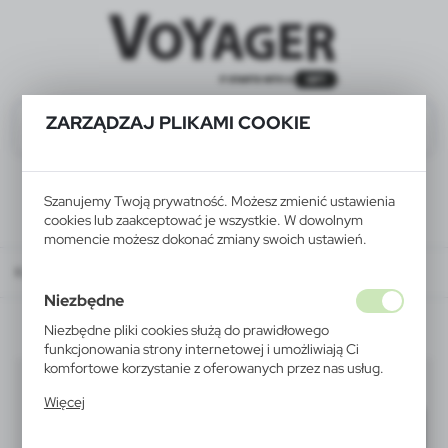
ZARZĄDZAJ PLIKAMI COOKIE
Szanujemy Twoją prywatność. Możesz zmienić ustawienia
cookies lub zaakceptować je wszystkie. W dowolnym
momencie możesz dokonać zmiany swoich ustawień.
Katalog
WSZYSTKIE PRODUKTY
ROZRYWKA I SZKOŁA
jojo
Niezbędne
Niezbędne pliki cookies służą do prawidłowego
funkcjonowania strony internetowej i umożliwiają Ci
komfortowe korzystanie z oferowanych przez nas usług.
jojo
(2)
Pliki cookies odpowiadają na podejmowane przez Ciebie
Więcej
działania w celu m.in. dostosowania Twoich ustawień
Filtruj
domyślnie
preferencji prywatności, logowania czy wypełniania