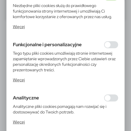
Niezbędne pliki cookies służą do prawidłowego
40
60
80
funkcjonowania strony internetowej i umożliwiają Ci
komfortowe korzystanie z oferowanych przez nas usług.
Pliki cookies odpowiadają na podejmowane przez Ciebie
Więcej
działania w celu m.in. dostosowania Twoich ustawień
preferencji prywatności, logowania czy wypełniania
formularzy. Dzięki plikom cookies strona, z której
Funkcjonalne i personalizacyjne
korzystasz, może działać bez zakłóceń.
Tego typu pliki cookies umożliwiają stronie internetowej
zapamiętanie wprowadzonych przez Ciebie ustawień oraz
personalizację określonych funkcjonalności czy
prezentowanych treści.
V6133
V7831
Dzięki tym plikom cookies możemy zapewnić Ci większy
Więcej
Zestaw kredek,
Zestaw kredek,
komfort korzystania z funkcjonalności naszej strony
temperówka | Nate
temperówka | Foster
poprzez dopasowanie jej do Twoich indywidualnych
3,02
zł
1,69
zł
preferencji. Wyrażenie zgody na funkcjonalne i
|
|
21 729
0
80 865
0
Analityczne
personalizacyjne pliki cookies gwarantuje dostępność
większej ilości funkcji na stronie.
Analityczne pliki cookies pomagają nam rozwijać się i
dostosowywać do Twoich potrzeb.
Cookies analityczne pozwalają na uzyskanie informacji w
Więcej
zakresie wykorzystywania witryny internetowej, miejsca
oraz częstotliwości, z jaką odwiedzane są nasze serwisy