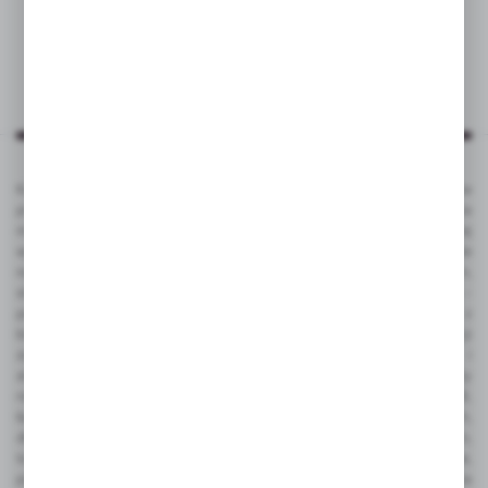
Katalog VOYAGER to kompleksowa oferta kilku tysięcy produktów
promocyjnych ze znakowaniem. To popularne gadżety reklamowe na
masowe promocje, jak i luksusowe artykuły reklamowe dla bardziej
wymagających klientów. Produkty promocyjne VOYAGER doskonale
nadają się pod nadruk reklamowy - tampodruk, grawerowanie laserem,
sitodruk, termo transfer, tłoczenie, sublimacja, full color UV, doming -
pełna personalizacja. Gadżety reklamowe VOYAGER dostępne są z
bieżących stanów magazynowych w Polsce, dzięki czemu czas realizacji
zamówienia jest bardzo krótki. Ze względu na funkcjonalność i
atrakcyjną cenę do najbardziej popularnych należą takie produkty
reklamowe jak: gadżety elektroniczne, power bank, pamięć USB,
ładowarka bezprzewodowa, zegarek wielofunkcyjny, smart watch,
długopisy metalowe z grawerem, długopisy plastikowe z nadrukiem,
touch peny, notesy korkowe z logo, antystresy, gadżety podróżne,
piersiówka z grawerem, torba bawełniana, czapka, teczka konferencyjna