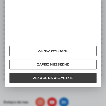
z nadrukiem lub grawerem, wizytownik, etui na karty kredytowe z
ochroną RFID, torba podróżne i sportowa, plecaki, odwracalny parasol
z nadrukiem, parasol automatyczny, parasol manualny, narzędzia
wielofunkcyjne, latarka COB, miara, ołówek stolarski, metalowy brelok z
wygrawerowanym logo, frisbee, dmuchana piłka plażowa z nadrukiem,
sportowe gadżety kibica, koc piknikowy, termosy, kubek termiczny,
butelka sportowa, torba termoizolacyjna i torba na zakupy, worek ze
sznurkiem do kolorowania, zestaw świąteczny, ekologiczne upominki
reklamowe, skrzynka do wina. Wśród produktów luksusowych na uwagę
zasługują ekskluzywne artykuły reklamowe EXCLUSIVE Collection, a dla
aktywnych produkty promocyjne AIR GIFTS outdoor pro-motion m.in.
ZAPISZ WYBRANE
kubki termiczne, kubek podróżny, lampka LED. Integralną część
katalogu VOYAGER stanowią także reklamowe pluszaki FOFCIO Promo
Toys - pluszowe breloki, pluszowe misie reklamowe z koszulkami z
ZAPISZ NIEZBĘDNE
możliwością nadruku. W ofercie VOYAGER znajdą Państwo także
notatniki MOLESKINE z logo, kalendarze MOLESKINE z nadrukiem,
MOLESKINE Cahier Journals, Smart Writing Set oraz zestawy
ZEZWÓL NA WSZYSTKIE
podarunkowe tej legendarnej marki.
Dołącz do nas