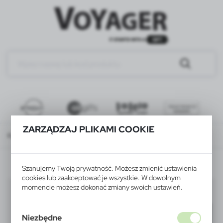
ZARZĄDZAJ PLIKAMI COOKIE
Katalog
WSZYSTKIE PRODUKTY
ROZRYWKA I SZKOŁA
kredki
Szanujemy Twoją prywatność. Możesz zmienić ustawienia
cookies lub zaakceptować je wszystkie. W dowolnym
momencie możesz dokonać zmiany swoich ustawień.
kredki
(19)
Filtruj
domyślnie
Niezbędne