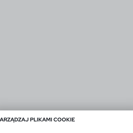
ARZĄDZAJ PLIKAMI COOKIE