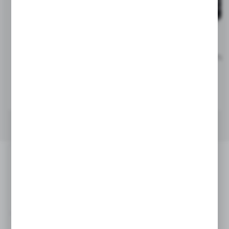
V4722
V0043
Brelok do kluczy, żeton do
Dzwonek do roweru | Tio
wózka na zakupy | Lill
5,53
zł
1,70
zł
|
14 637
0
|
62 047
0