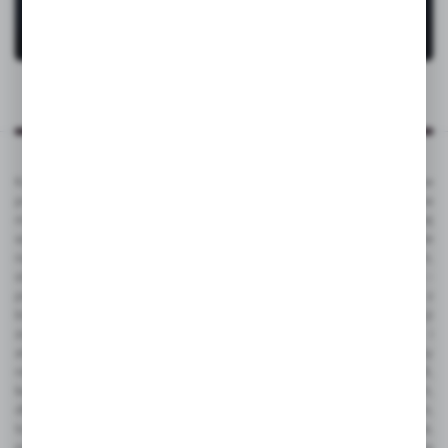
Katalog VOYAGER to kompleksowa oferta kilku tysięcy produktów
promocyjnych ze znakowaniem. To popularne gadżety reklamowe na
masowe promocje, jak i luksusowe artykuły reklamowe dla bardziej
wymagających klientów. Produkty promocyjne VOYAGER doskonale
nadają się pod nadruk reklamowy - tampodruk, grawerowanie laserem,
sitodruk, termo transfer, tłoczenie, sublimacja, full color UV, doming -
pełna personalizacja. Gadżety reklamowe VOYAGER dostępne są z
bieżących stanów magazynowych w Polsce, dzięki czemu czas realizacji
zamówienia jest bardzo krótki. Ze względu na funkcjonalność i
atrakcyjną cenę do najbardziej popularnych należą takie produkty
reklamowe jak: gadżety elektroniczne, power bank, pamięć USB,
ładowarka bezprzewodowa, zegarek wielofunkcyjny, smart watch,
długopisy metalowe z grawerem, długopisy plastikowe z nadrukiem,
touch peny, notesy korkowe z logo, antystresy, gadżety podróżne,
piersiówka z grawerem, torba bawełniana, czapka, teczka konferencyjna