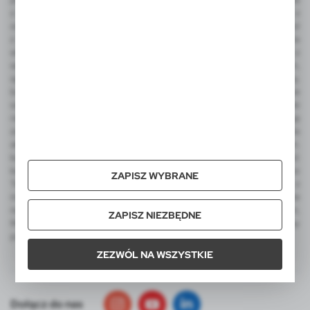
z nadrukiem lub grawerem, wizytownik, etui na karty kredytowe z
ochroną RFID, torba podróżne i sportowa, plecaki, odwracalny parasol
z nadrukiem, parasol automatyczny, parasol manualny, narzędzia
wielofunkcyjne, latarka COB, miara, ołówek stolarski, metalowy brelok z
wygrawerowanym logo, frisbee, dmuchana piłka plażowa z nadrukiem,
sportowe gadżety kibica, koc piknikowy, termosy, kubek termiczny,
butelka sportowa, torba termoizolacyjna i torba na zakupy, worek ze
sznurkiem do kolorowania, zestaw świąteczny, ekologiczne upominki
reklamowe, skrzynka do wina. Wśród produktów luksusowych na uwagę
zasługują ekskluzywne artykuły reklamowe EXCLUSIVE Collection, a dla
aktywnych produkty promocyjne AIR GIFTS outdoor pro-motion m.in.
kubki termiczne, kubek podróżny, lampka LED. Integralną część
katalogu VOYAGER stanowią także reklamowe pluszaki FOFCIO Promo
ZAPISZ WYBRANE
Toys - pluszowe breloki, pluszowe misie reklamowe z koszulkami z
możliwością nadruku. W ofercie VOYAGER znajdą Państwo także
notatniki MOLESKINE z logo, kalendarze MOLESKINE z nadrukiem,
ZAPISZ NIEZBĘDNE
MOLESKINE Cahier Journals, Smart Writing Set oraz zestawy
podarunkowe tej legendarnej marki.
ZEZWÓL NA WSZYSTKIE
Dołącz do nas