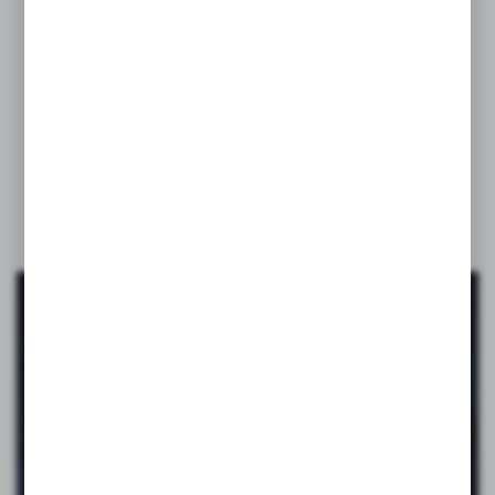
–
pomagamy wyróżnić
Twoją
markę!
VOYAGER to katalog pełen inspiracji: gadżety reklamowe, które
pomagają zrobić dobre wrażenie i zostają w pamięci. Od codziennych
bestsellerów po opcje premium. Firmowy merch, gadżety na eventy,
akcesoria biurowe i podróżne, zabawki, maskotki, a nawet kosmetyki.
Budują pozytywne skojarzenia z marką i towarzyszą obdarowanej
osobie na co dzień.