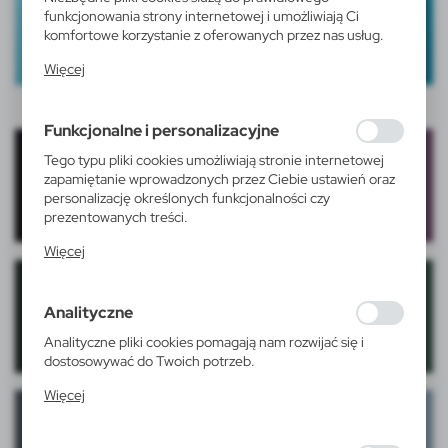
funkcjonowania strony internetowej i umożliwiają Ci
komfortowe korzystanie z oferowanych przez nas usług.
Pliki cookies odpowiadają na podejmowane przez Ciebie
Więcej
działania w celu m.in. dostosowania Twoich ustawień
preferencji prywatności, logowania czy wypełniania
formularzy. Dzięki plikom cookies strona, z której
Funkcjonalne i personalizacyjne
korzystasz, może działać bez zakłóceń.
Tego typu pliki cookies umożliwiają stronie internetowej
zapamiętanie wprowadzonych przez Ciebie ustawień oraz
personalizację określonych funkcjonalności czy
prezentowanych treści.
Dzięki tym plikom cookies możemy zapewnić Ci większy
Więcej
komfort korzystania z funkcjonalności naszej strony
poprzez dopasowanie jej do Twoich indywidualnych
preferencji. Wyrażenie zgody na funkcjonalne i
Analityczne
personalizacyjne pliki cookies gwarantuje dostępność
większej ilości funkcji na stronie.
Analityczne pliki cookies pomagają nam rozwijać się i
dostosowywać do Twoich potrzeb.
Cookies analityczne pozwalają na uzyskanie informacji w
Więcej
zakresie wykorzystywania witryny internetowej, miejsca
oraz częstotliwości, z jaką odwiedzane są nasze serwisy
www. Dane pozwalają nam na ocenę naszych serwisów